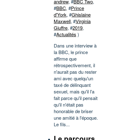
andrew
, #
BBC Two
,
#
BBC
, #
Prince
d'York
, #
Ghislaine
Maxwell
, #
Virginia
Giuffre
, #
2019
,
#
Actualités
)
Dans une interview à
la BBC, le prince
affirme que
rétrospectivement, il
n'aurait pas du rester
ami avec quelqu'un
taxé de délinquant
sexuel, mais qu'il l'a
fait parce qu'il pensait
qu'il n'était pas
honorable de briser
une amitié à l'époque.
Le fils...
Le parcours