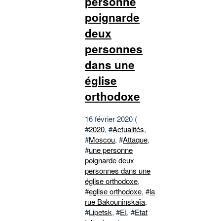
personne
poignarde
deux
personnes
dans une
église
orthodoxe
16 février 2020 (
#
2020
, #
Actualités
,
#
Moscou
, #
Attaque
,
#
une personne
poignarde deux
personnes dans une
église orthodoxe
,
#
eglise orthodoxe
, #
la
rue Bakouninskaïa
,
#
Lipetsk
, #
EI
, #
Etat