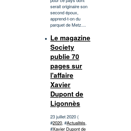
pour ce pays dont
serait originaire son
second époux,
apprend-t-on du
parquet de Metz....
Le magazine
Society
publie 70
pages sur
l'affaire
Xavier
Dupont de
Ligonnès
23 juillet 2020 (
#
2020
, #
Actualités
,
#
Xavier Dupont de