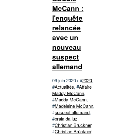
McCann :
l'enquête
relancée
avec un
nouveau
suspect
allemand
09 juin 2020 ( #
2020
,
#
Actualités
, #
Affaire
Maddy McCann
,
#
Maddy McCann
,
#
Madeleine McCann
,
#
suspect allemand
,
#
praia da luz
,
#
Christian Bruckner
,
#
Christian Brückner
,