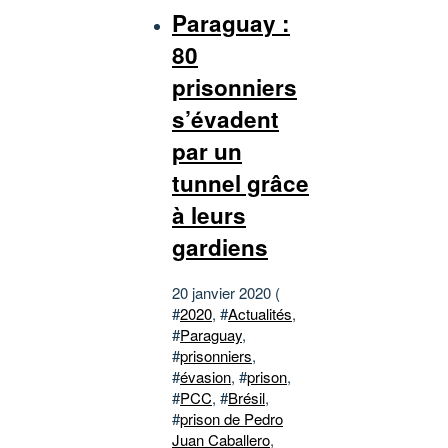
Paraguay :
80
prisonniers
s’évadent
par un
tunnel grâce
à leurs
gardiens
20 janvier 2020 (
#
2020
, #
Actualités
,
#
Paraguay
,
#
prisonniers
,
#
évasion
, #
prison
,
#
PCC
, #
Brésil
,
#
prison de Pedro
Juan Caballero
,