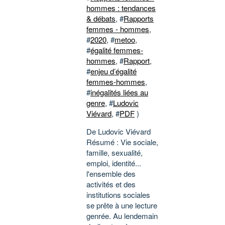
hommes : tendances
& débats
, #
Rapports
femmes - hommes
,
#
2020
, #
metoo
,
#
égalité femmes-
hommes
, #
Rapport
,
#
enjeu d’égalité
femmes-hommes
,
#
inégalités liées au
genre
, #
Ludovic
Viévard
, #
PDF
)
De Ludovic Viévard
Résumé : Vie sociale,
famille, sexualité,
emploi, identité...
l'ensemble des
activités et des
institutions sociales
se prête à une lecture
genrée. Au lendemain