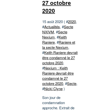
27 octobre
2020
15 août 2020 ( #
2020
,
#
Actualités
, #
Secte
NXIVM
, #
Secte
Nexium
, #
Keith
Raniere
, #
Raniere et
la secte Nexium
,
#
Keith Raniere devrait
être condamné le 27
octobre 2020
,
#
Nexium : Keith
Raniere devrait être
condamné le 27
octobre 2020
, #
Secte
,
#
Nicki Clyne
)
Son jour de
condamnation
approche. Extrait de