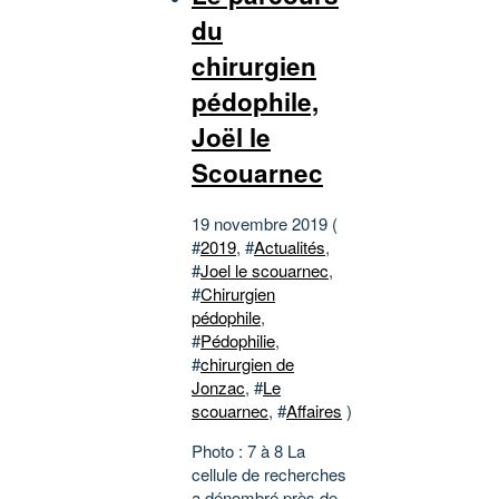
du
chirurgien
pédophile,
Joël le
Scouarnec
19 novembre 2019 (
#
2019
, #
Actualités
,
#
Joel le scouarnec
,
#
Chirurgien
pédophile
,
#
Pédophilie
,
#
chirurgien de
Jonzac
, #
Le
scouarnec
, #
Affaires
)
Photo : 7 à 8 La
cellule de recherches
a dénombré près de