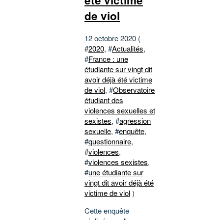
été victime
de viol
12 octobre 2020 (
#
2020
, #
Actualités
,
#
France : une
étudiante sur vingt dit
avoir déjà été victime
de viol
, #
Observatoire
étudiant des
violences sexuelles et
sexistes
, #
agression
sexuelle
, #
enquête
,
#
questionnaire
,
#
violences
,
#
violences sexistes
,
#
une étudiante sur
vingt dit avoir déjà été
victime de viol
)
Cette enquête