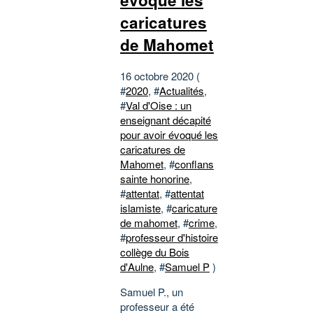
caricatures
de Mahomet
16 octobre 2020 (
#
2020
, #
Actualités
,
#
Val d'Oise : un
enseignant décapité
pour avoir évoqué les
caricatures de
Mahomet
, #
conflans
sainte honorine
,
#
attentat
, #
attentat
islamiste
, #
caricature
de mahomet
, #
crime
,
#
professeur d'histoire
collège du Bois
d'Aulne
, #
Samuel P
)
Samuel P., un
professeur a été