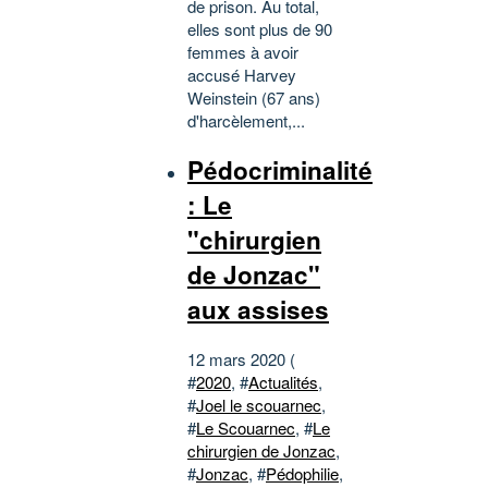
de prison. Au total,
elles sont plus de 90
femmes à avoir
accusé Harvey
Weinstein (67 ans)
d'harcèlement,...
Pédocriminalité
: Le
"chirurgien
de Jonzac"
aux assises
12 mars 2020 (
#
2020
, #
Actualités
,
#
Joel le scouarnec
,
#
Le Scouarnec
, #
Le
chirurgien de Jonzac
,
#
Jonzac
, #
Pédophilie
,