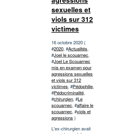
sexuelles et
viols sur 312
victimes
16 octobre 2020 (
#
2020
, #
Actualités
,
#
Joel le scouarnec
,
#
Joel Le Scouarnec
mis en examen pour
agressions sexuelles
et viols sur 312
victimes
, #
Pédophilie
,
#
Pédocriminalité
,
#
chirurgien
, #
Le
scouarnec
, #
affaire le
scouarnec
, #
viols et
agressions
)
L'ex-chirurgien avait