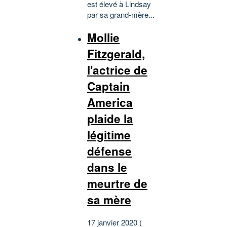
est élevé à Lindsay
par sa grand-mère...
Mollie
Fitzgerald,
l'actrice de
Captain
America
plaide la
légitime
défense
dans le
meurtre de
sa mère
17 janvier 2020 (