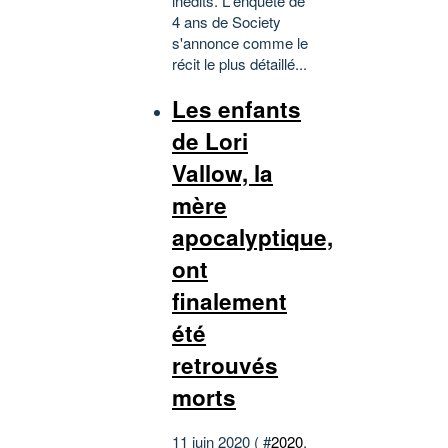
inédits. L'enquête de
4 ans de Society
s'annonce comme le
récit le plus détaillé...
Les enfants
de Lori
Vallow, la
mère
apocalyptique,
ont
finalement
été
retrouvés
morts
11 juin 2020 ( #
2020
,