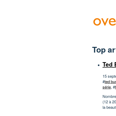
Top ar
Ted 
15 sept
#
ted bun
série
, #
Nombre 
(12 à 2
la beaut