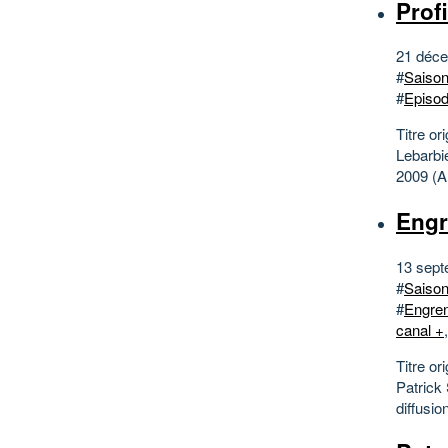
Profi
21 déce
#
Saison
#
Episo
Titre or
Lebarbi
2009 (A
Engr
13 sept
#
Saison
#
Engren
canal +
Titre or
Patrick
diffusi