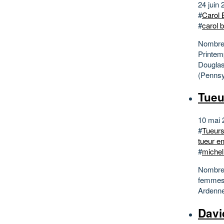
24 juin 
#
Carol 
#
carol b
Nombre 
Printem
Douglas
(Pennsyl
Tueu
10 mai 
#
Tueurs
tueur en
#
michel
Nombre 
femmes 
Ardenne
Davi