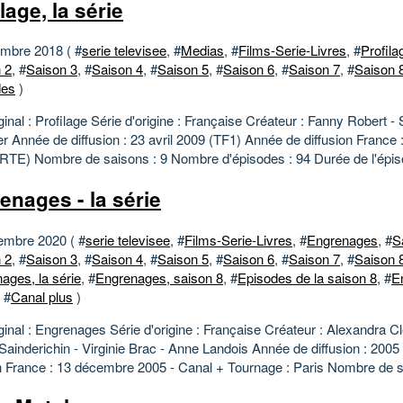
lage, la série
mbre 2018 ( #
serie televisee
, #
Medias
, #
Films-Serie-Livres
, #
Profila
 2
, #
Saison 3
, #
Saison 4
, #
Saison 5
, #
Saison 6
, #
Saison 7
, #
Saison 
des
)
iginal : Profilage Série d'origine : Française Créateur : Fanny Robert -
er Année de diffusion : 23 avril 2009 (TF1) Année de diffusion France
RTE) Nombre de saisons : 9 Nombre d'épisodes : 94 Durée de l'épiso
enages - la série
embre 2020 ( #
serie televisee
, #
Films-Serie-Livres
, #
Engrenages
, #
S
 2
, #
Saison 3
, #
Saison 4
, #
Saison 5
, #
Saison 6
, #
Saison 7
, #
Saison 
ages, la série
, #
Engrenages, saison 8
, #
Episodes de la saison 8
, #
E
, #
Canal plus
)
iginal : Engrenages Série d'origine : Française Créateur : Alexandra C
 Sainderichin - Virginie Brac - Anne Landois Année de diffusion : 200
on France : 13 décembre 2005 - Canal + Tournage : Paris Nombre de s