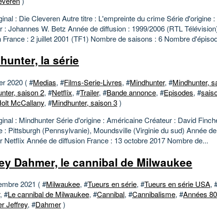
everen
)
iginal : Die Cleveren Autre titre : L'empreinte du crime Série d'origine
r : Johannes W. Betz Année de diffusion : 1999/2006 (RTL Télévisio
n France : 2 juillet 2001 (TF1) Nombre de saisons : 6 Nombre d'épisod
hunter, la série
er 2020 ( #
Medias
, #
Films-Serie-Livres
, #
Mindhunter
, #
Mindhunter, s
nter, saison 2
, #
Netflix
, #
Trailer
, #
Bande annonce
, #
Episodes
, #
sais
olt McCallany
, #
Mindhunter, saison 3
)
iginal : Mindhunter Série d'origine : Américaine Créateur : David Finch
 : Pittsburgh (Pennsylvanie), Moundsville (Virginie du sud) Année de 
r Netflix Année de diffusion France : 13 octobre 2017 Nombre de...
rey Dahmer, le cannibal de Milwaukee
embre 2021 ( #
Milwaukee
, #
Tueurs en série
, #
Tueurs en série USA
, 
, #
Le cannibal de Milwaukee
, #
Cannibal
, #
Cannibalisme
, #
Années 80
 Jeffrey
, #
Dahmer
)