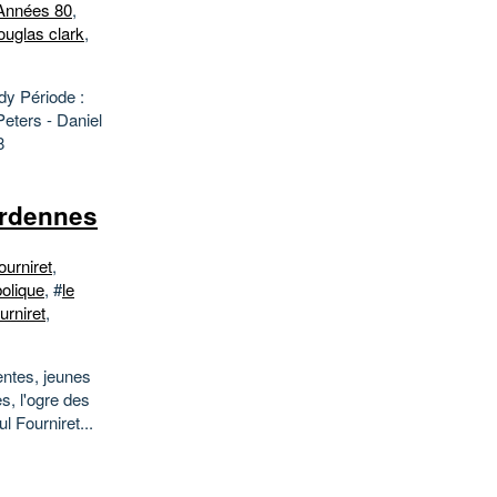
Années 80
,
ouglas clark
,
dy Période :
eters - Daniel
8
 Ardennes
ourniret
,
bolique
, #
le
urniret
,
entes, jeunes
, l'ogre des
 Fourniret...