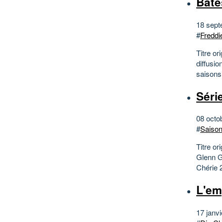
Bate
18 sept
#
Freddi
Titre or
diffusi
saisons
Séri
08 octo
#
Saison
Titre o
Glenn G
Chérie 
L'em
17 janvi