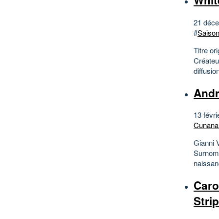
Whit
21 déce
#
Saison
Titre or
Créateur
diffusi
Andr
13 févri
Cunana
Gianni 
Surnom :
naissanc
Caro
Strip