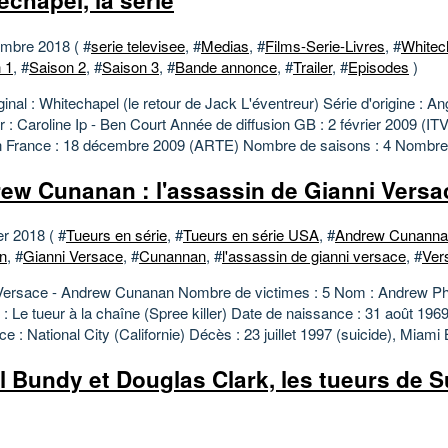
echapel, la série
mbre 2018 ( #
serie televisee
, #
Medias
, #
Films-Serie-Livres
, #
Whitec
 1
, #
Saison 2
, #
Saison 3
, #
Bande annonce
, #
Trailer
, #
Episodes
)
iginal : Whitechapel (le retour de Jack L'éventreur) Série d'origine : An
 : Caroline Ip - Ben Court Année de diffusion GB : 2 février 2009 (I
on France : 18 décembre 2009 (ARTE) Nombre de saisons : 4 Nombre 
ew Cunanan : l'assassin de Gianni Versa
er 2018 ( #
Tueurs en série
, #
Tueurs en série USA
, #
Andrew Cunanna
n
, #
Gianni Versace
, #
Cunannan
, #
l'assassin de gianni versace
, #
Ver
Versace - Andrew Cunanan Nombre de victimes : 5 Nom : Andrew Ph
 Le tueur à la chaîne (Spree killer) Date de naissance : 31 août 196
e : National City (Californie) Décès : 23 juillet 1997 (suicide), Miami 
l Bundy et Douglas Clark, les tueurs de 