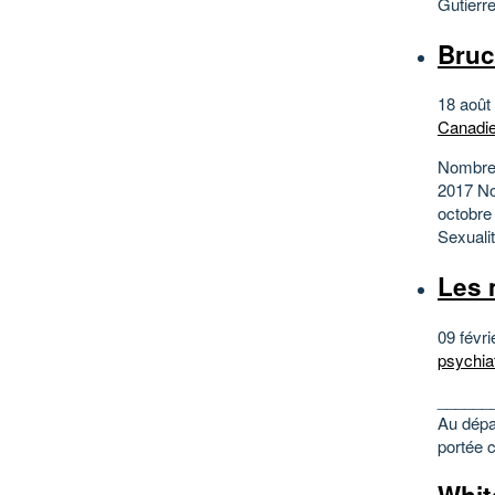
Gutierre
Bruc
18 août
Canadi
Nombre 
2017 No
octobre
Sexualit
Les 
09 févri
psychia
_______
Au dépar
portée c