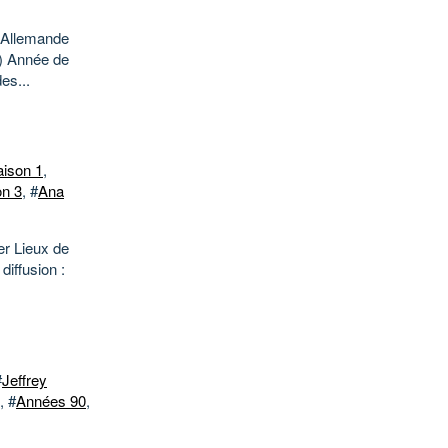
 : Allemande
n) Année de
es...
aison 1
,
on 3
, #
Ana
er Lieux de
diffusion :
#
Jeffrey
, #
Années 90
,