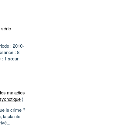
 série
iode : 2010-
sance : 8
e : 1 sœur
les maladies
sychotique
)
e le crime ?
 la plainte
ivé...