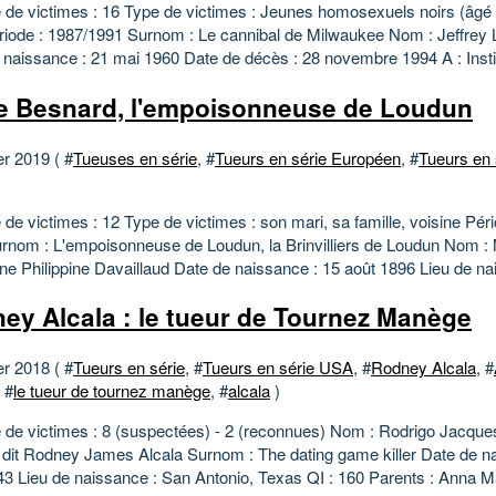
de victimes : 16 Type de victimes : Jeunes homosexuels noirs (âgé 
riode : 1987/1991 Surnom : Le cannibal de Milwaukee Nom : Jeffrey
 naissance : 21 mai 1960 Date de décès : 28 novembre 1994 A : Instit
e Besnard, l'empoisonneuse de Loudun
er 2019 ( #
Tueuses en série
, #
Tueurs en série Européen
, #
Tueurs en 
e victimes : 12 Type de victimes : son mari, sa famille, voisine Péri
rnom : L'empoisonneuse de Loudun, la Brinvilliers de Loudun Nom : 
ne Philippine Davaillaud Date de naissance : 15 août 1896 Lieu de nai
ey Alcala : le tueur de Tournez Manège
er 2018 ( #
Tueurs en série
, #
Tueurs en série USA
, #
Rodney Alcala
, #
, #
le tueur de tournez manège
, #
alcala
)
de victimes : 8 (suspectées) - 2 (reconnues) Nom : Rodrigo Jacque
 dit Rodney James Alcala Surnom : The dating game killer Date de n
43 Lieu de naissance : San Antonio, Texas QI : 160 Parents : Anna M