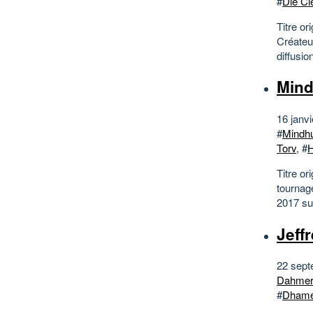
#
Die Cl
Titre or
Créateu
diffusio
Mind
16 janvi
#
Mindhu
Torv
, #
H
Titre or
tournage
2017 su
Jeff
22 sept
Dahmer
#
Dhamer