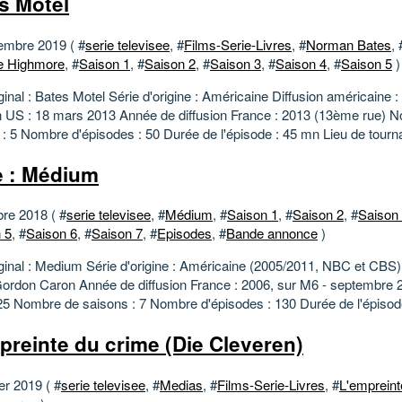
s Motel
embre 2019 ( #
serie televisee
, #
Films-Serie-Livres
, #
Norman Bates
, 
e Highmore
, #
Saison 1
, #
Saison 2
, #
Saison 3
, #
Saison 4
, #
Saison 5
)
iginal : Bates Motel Série d'origine : Américaine Diffusion américaine
on US : 18 mars 2013 Année de diffusion France : 2013 (13ème rue) 
 : 5 Nombre d'épisodes : 50 Durée de l'épisode : 45 mn Lieu de tourna
e : Médium
bre 2018 ( #
serie televisee
, #
Médium
, #
Saison 1
, #
Saison 2
, #
Saison
 5
, #
Saison 6
, #
Saison 7
, #
Episodes
, #
Bande annonce
)
riginal : Medium Série d'origine : Américaine (2005/2011, NBC et CBS)
ordon Caron Année de diffusion France : 2006, sur M6 - septembre 
25 Nombre de saisons : 7 Nombre d'épisodes : 130 Durée de l'épisode
preinte du crime (Die Cleveren)
er 2019 ( #
serie televisee
, #
Medias
, #
Films-Serie-Livres
, #
L'empreint