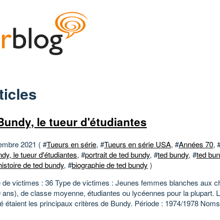
ticles
Bundy, le tueur d'étudiantes
embre 2021 ( #
Tueurs en série
, #
Tueurs en série USA
, #
Années 70
, 
dy, le tueur d'étudiantes
, #
portrait de ted bundy
, #
ted bundy
, #
ted bun
histoire de ted bundy
, #
biographie de ted bundy
)
de victimes : 36 Type de victimes : Jeunes femmes blanches aux 
0 ans), de classe moyenne, étudiantes ou lycéennes pour la plupart. 
é étaient les principaux critères de Bundy. Période : 1974/1978 Noms.