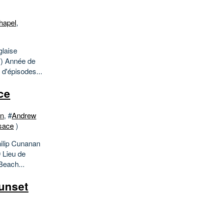
hapel
,
glaise
TV) Année de
d'épisodes...
ce
n
, #
Andrew
sace
)
ilip Cunanan
9 Lieu de
Beach...
Sunset