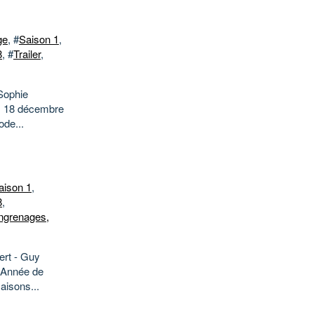
ge
, #
Saison 1
,
8
, #
Trailer
,
 Sophie
 : 18 décembre
de...
aison 1
,
8
,
ngrenages,
lert - Guy
5 Année de
aisons...