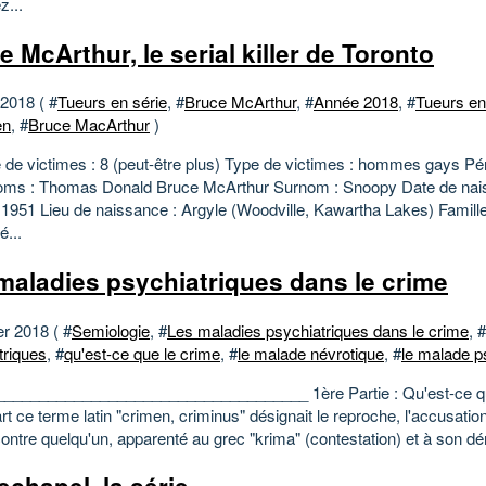
z...
e McArthur, le serial killer de Toronto
 2018 ( #
Tueurs en série
, #
Bruce McArthur
, #
Année 2018
, #
Tueurs en
en
, #
Bruce MacArthur
)
de victimes : 8 (peut-être plus) Type de victimes : hommes gays Pér
ms : Thomas Donald Bruce McArthur Surnom : Snoopy Date de nais
 1951 Lieu de naissance : Argyle (Woodville, Kawartha Lakes) Famill
é...
maladies psychiatriques dans le crime
er 2018 ( #
Semiologie
, #
Les maladies psychiatriques dans le crime
, #
triques
, #
qu'est-ce que le crime
, #
le malade névrotique
, #
le malade p
___________________________________ 1ère Partie : Qu'est-ce qu
t ce terme latin "crimen, criminus" désignait le reproche, l'accusation,
ontre quelqu'un, apparenté au grec "krima" (contestation) et à son dér