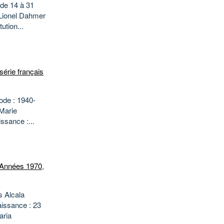
de 14 à 31
 Lionel Dahmer
ution...
série français
ode : 1940-
Marie
ssance :...
Années 1970
,
s Alcala
aissance : 23
aria