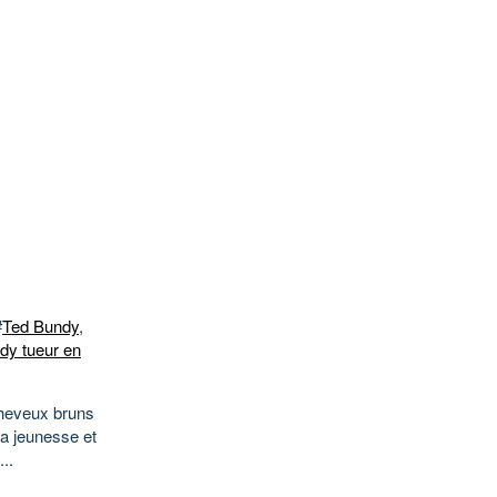
#
Ted Bundy
,
dy tueur en
cheveux bruns
La jeunesse et
..