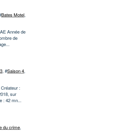
#
Bates Motel
,
 : AE Année de
Nombre de
ge...
 3
, #
Saison 4
,
 Créateur :
2018, sur
 : 42 mn...
e du crime
,