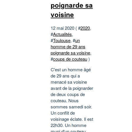
poignarde sa
voisine
12 mai 2020 ( #
2020
,
#
Actualités
,
#
Toulouse
, #
un
homme de 29 ans
poignarde sa voisine
,
#
coups de couteau
)
C'est un homme âgé
de 29 ans qui a
menacé sa voisine
avant de la poignarder
de deux coups de
couteau. Nous
sommes samedi soir.
Un conflit de
voisinage éclate. Il est
22h30. Un homme
muni d'un couteau