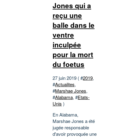
Jones qui a
reçu une
balle dans le
ventre
inculpée
pour la mort
du foetus
27 juin 2019 ( #
2019
,
#
Actualites
,
#
Marshae Jones
,
#
Alabama
, #
Etats-
Unis
)
En Alabama,
Marshae Jones a été
jugée responsable
d'avoir provoquée une