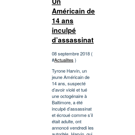
Un
Américain de
14 ans
inculpé
d’assassinat
08 septembre 2018 (
#
Actualites
)
Tyrone Harvin, un
jeune Américain de
14 ans, suspecté
d’avoir violé et tué
une octogénaire à
Baltimore, a été
inculpé d’assassinat
et écroué comme s’il
était adulte, ont
annoncé vendredi les
autorités. Harvin, qui