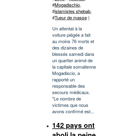
#
Mogadischio
,
#
islamistes shebab
,
#
Tueur de masse
)
Un attentat à la
voiture piégée a fait
au moins 76 morts et
des dizaines de
blessés samedi dans
un quartier animé de
la capitale somalienne
Mogadiscio, a
rapporté un
responsable des
secours médicaux.
"Le nombre de
victimes que nous
avons confirmé est...
142 pays ont
aboli la peine