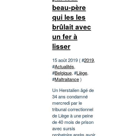
beau-père
qui les les
brûlait avec
un fer à
lisser
15 août 2019 ( #
2019
,
#
Actualités
,
#
Belgique
, #
Liège
,
#
Maltraitance
)
Un Herstalien âgé de
34 ans condamné
mercredi par le
tribunal correctionnel
de Liège à une peine
de 40 mois de prison
avec sursis
probatoire après avoir