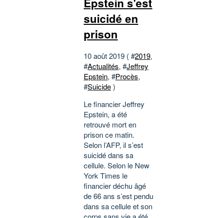
Epstein s'est
suicidé en
prison
10 août 2019 ( #
2019
,
#
Actualités
, #
Jeffrey
Epstein
, #
Procès
,
#
Suicide
)
Le financier Jeffrey
Epstein, a été
retrouvé mort en
prison ce matin.
Selon l’AFP, il s’est
suicidé dans sa
cellule. Selon le New
York Times le
financier déchu âgé
de 66 ans s’est pendu
dans sa cellule et son
corps sans vie a été