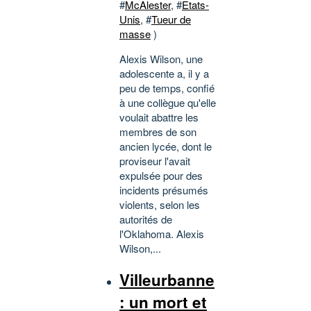
#
McAlester
, #
Etats-
Unis
, #
Tueur de
masse
)
Alexis Wilson, une
adolescente a, il y a
peu de temps, confié
à une collègue qu'elle
voulait abattre les
membres de son
ancien lycée, dont le
proviseur l'avait
expulsée pour des
incidents présumés
violents, selon les
autorités de
l'Oklahoma. Alexis
Wilson,...
Villeurbanne
: un mort et