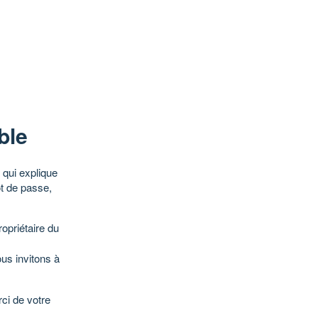
ble
qui explique
ot de passe,
opriétaire du
ous invitons à
ci de votre