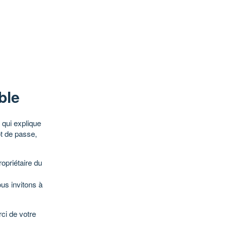
ble
qui explique
ot de passe,
opriétaire du
ous invitons à
ci de votre