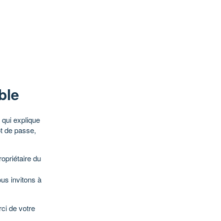
ble
qui explique
ot de passe,
opriétaire du
ous invitons à
ci de votre