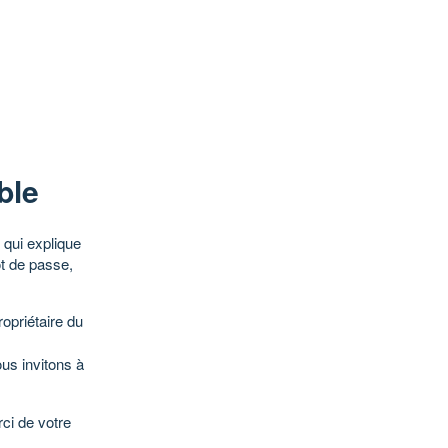
ble
qui explique
ot de passe,
opriétaire du
ous invitons à
ci de votre