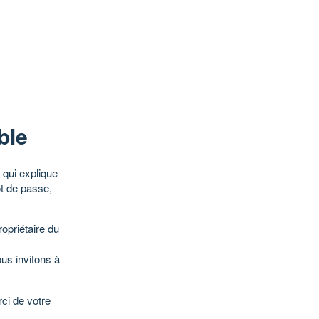
ble
qui explique
ot de passe,
opriétaire du
ous invitons à
ci de votre