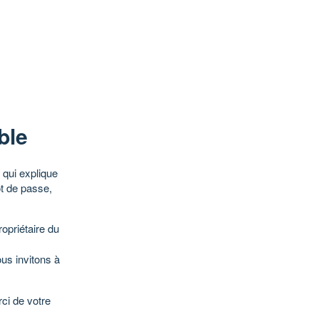
ble
qui explique
ot de passe,
opriétaire du
ous invitons à
ci de votre