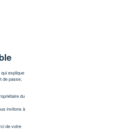
ble
qui explique
ot de passe,
opriétaire du
ous invitons à
ci de votre