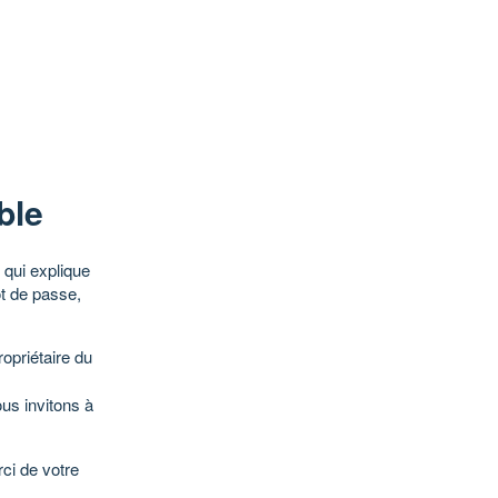
ble
qui explique
ot de passe,
opriétaire du
ous invitons à
ci de votre