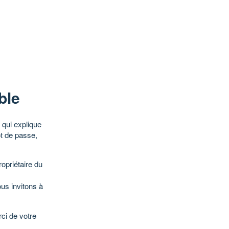
ble
qui explique
ot de passe,
opriétaire du
ous invitons à
ci de votre