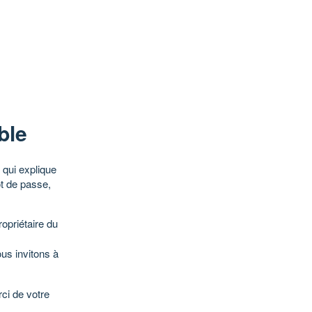
ble
qui explique
ot de passe,
opriétaire du
ous invitons à
ci de votre