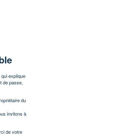
ble
qui explique
ot de passe,
opriétaire du
ous invitons à
ci de votre