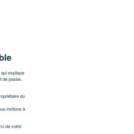
ble
qui explique
ot de passe,
opriétaire du
ous invitons à
ci de votre