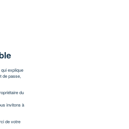
ble
qui explique
ot de passe,
opriétaire du
ous invitons à
ci de votre