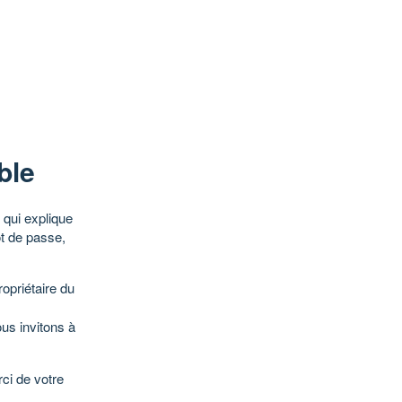
ble
qui explique
ot de passe,
opriétaire du
ous invitons à
ci de votre