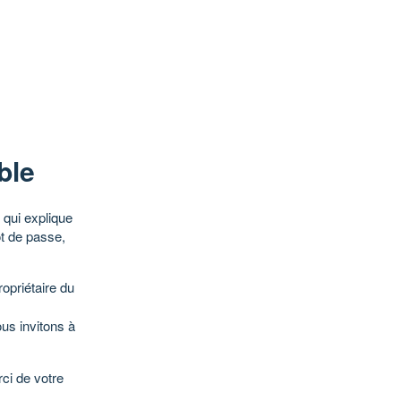
ble
qui explique
ot de passe,
opriétaire du
ous invitons à
ci de votre