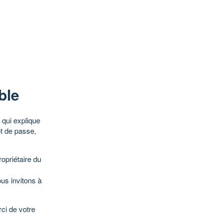
ble
qui explique
ot de passe,
opriétaire du
ous invitons à
ci de votre