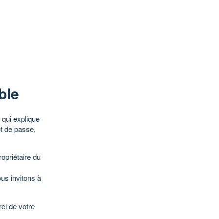
ble
qui explique
ot de passe,
opriétaire du
ous invitons à
ci de votre