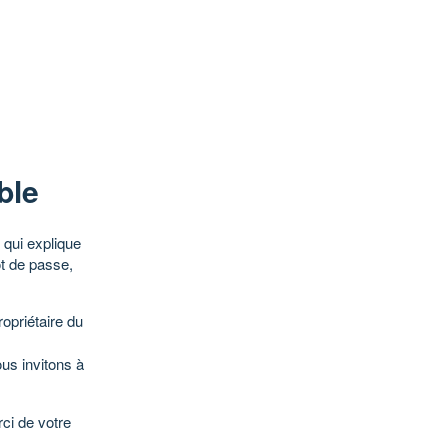
ble
qui explique
ot de passe,
opriétaire du
ous invitons à
ci de votre