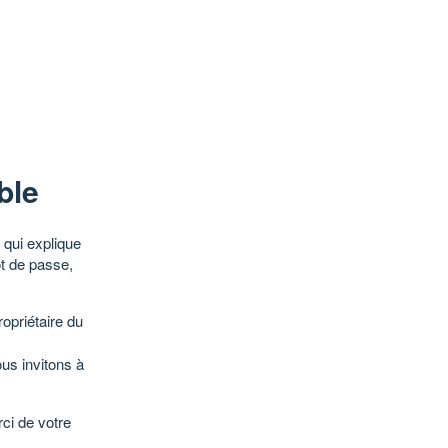
ble
qui explique
ot de passe,
opriétaire du
ous invitons à
ci de votre