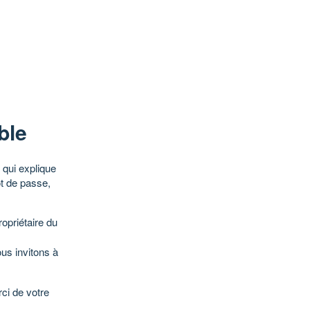
ble
qui explique
ot de passe,
opriétaire du
ous invitons à
ci de votre