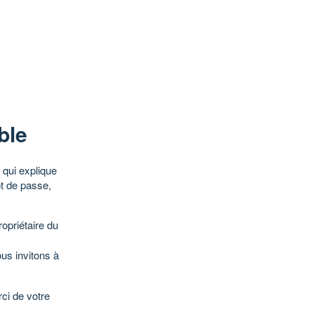
ble
qui explique
ot de passe,
opriétaire du
ous invitons à
ci de votre