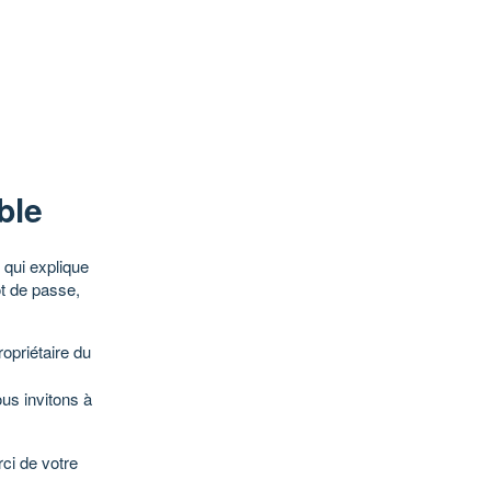
ble
qui explique
ot de passe,
opriétaire du
ous invitons à
ci de votre