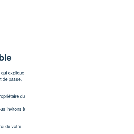
ble
qui explique
ot de passe,
opriétaire du
ous invitons à
ci de votre