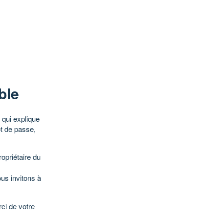
ble
qui explique
ot de passe,
opriétaire du
ous invitons à
ci de votre