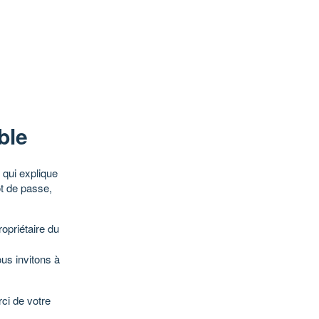
ble
qui explique
ot de passe,
opriétaire du
ous invitons à
ci de votre