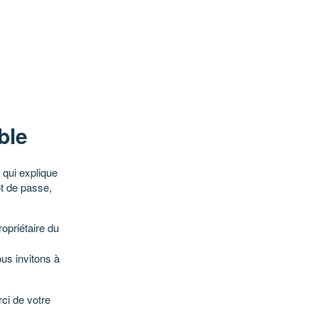
ble
qui explique
ot de passe,
opriétaire du
ous invitons à
ci de votre