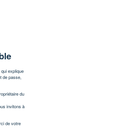
ble
qui explique
ot de passe,
opriétaire du
ous invitons à
ci de votre