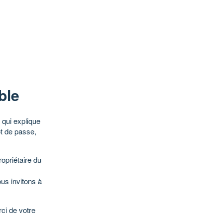
ble
qui explique
ot de passe,
opriétaire du
ous invitons à
ci de votre