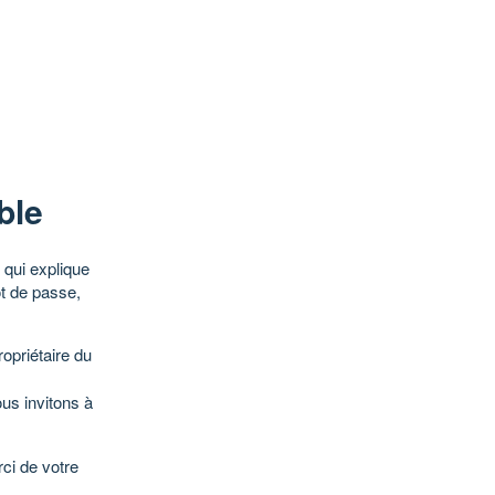
ble
qui explique
ot de passe,
opriétaire du
ous invitons à
ci de votre