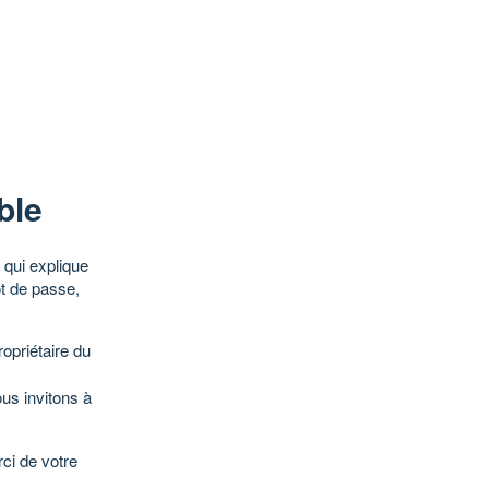
ble
qui explique
ot de passe,
opriétaire du
ous invitons à
ci de votre