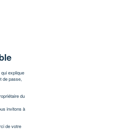
ble
qui explique
ot de passe,
opriétaire du
ous invitons à
ci de votre