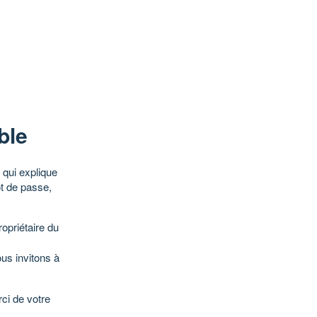
ble
qui explique
ot de passe,
opriétaire du
ous invitons à
ci de votre