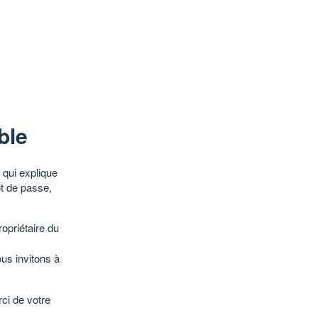
ble
qui explique
ot de passe,
opriétaire du
ous invitons à
ci de votre