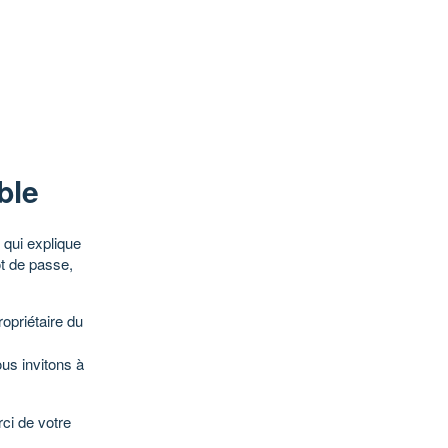
ble
qui explique
ot de passe,
opriétaire du
ous invitons à
ci de votre