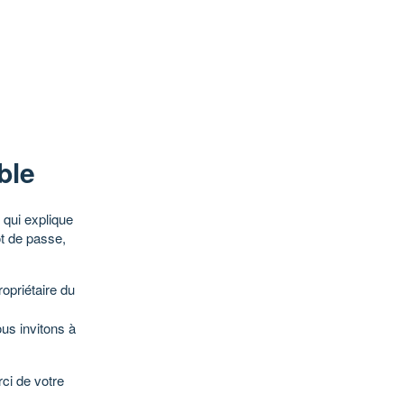
ble
qui explique
ot de passe,
opriétaire du
ous invitons à
ci de votre