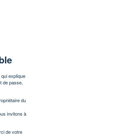
ble
qui explique
ot de passe,
opriétaire du
ous invitons à
ci de votre