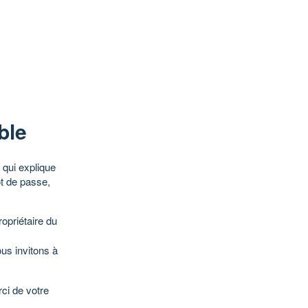
ble
qui explique
ot de passe,
opriétaire du
ous invitons à
ci de votre