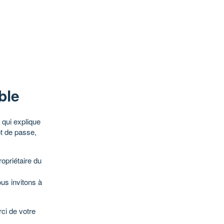
ble
qui explique
ot de passe,
opriétaire du
ous invitons à
ci de votre