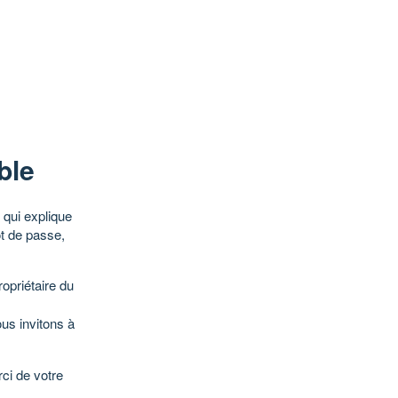
ble
qui explique
ot de passe,
opriétaire du
ous invitons à
ci de votre