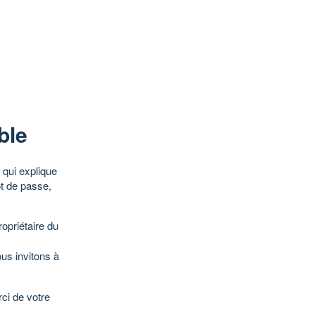
ble
qui explique
ot de passe,
opriétaire du
ous invitons à
ci de votre