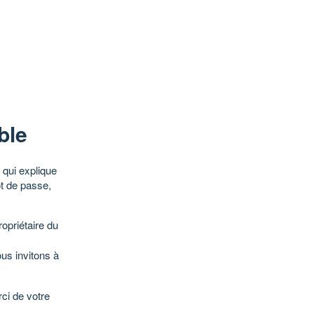
ble
qui explique
ot de passe,
opriétaire du
ous invitons à
ci de votre