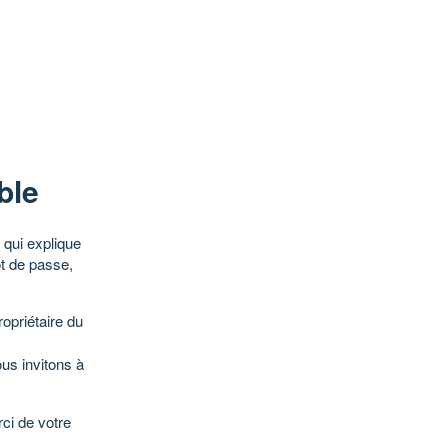
ble
qui explique
ot de passe,
opriétaire du
ous invitons à
ci de votre