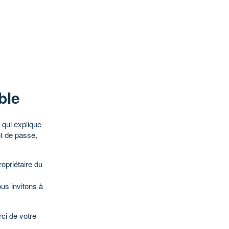
ble
qui explique
ot de passe,
opriétaire du
ous invitons à
ci de votre