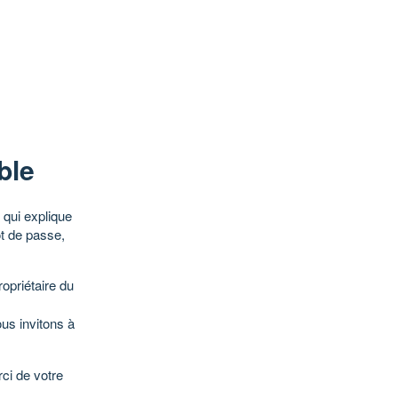
ble
qui explique
ot de passe,
opriétaire du
ous invitons à
ci de votre