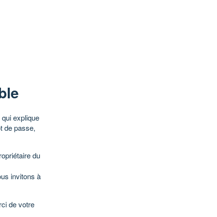
ble
qui explique
ot de passe,
opriétaire du
ous invitons à
ci de votre