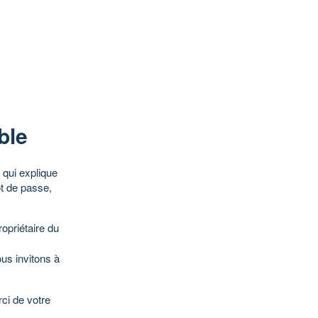
ble
qui explique
ot de passe,
opriétaire du
ous invitons à
ci de votre