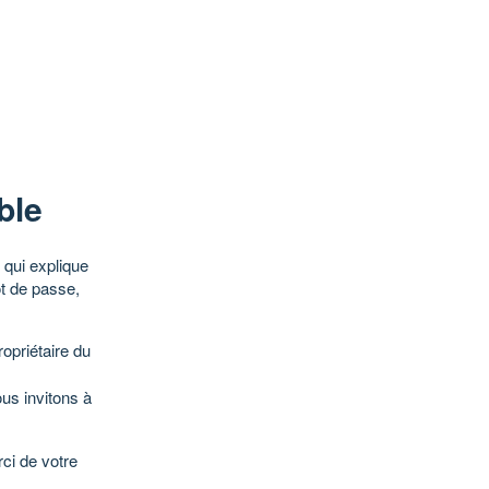
ble
qui explique
ot de passe,
opriétaire du
ous invitons à
ci de votre